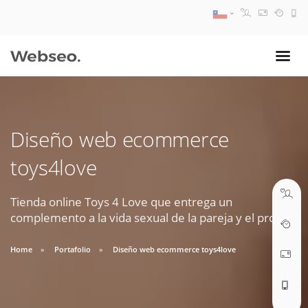
08:30 AM A 17:30 PM
ventas@webseo.cl
Diseño web ecommerce
09:30 AM A 18:30 PM
toys4love
soporte@webseo.cl
Tienda online Toys 4 Love que entrega un
complemento a la vida sexual de la pareja y el propio.
ABRIR TICKET
Home
Portafolio
Diseño web ecommerce toys4love