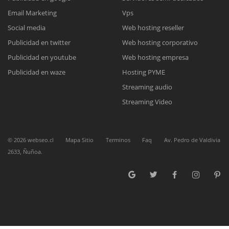
Reunión online
Email Marketing
Vps
Social media
Web hosting reseller
Nuestros ejecutivos le enviarán un correo electrónico con el enlace a
Chat Online
Meet para la reunión online.
Publicidad en twitter
Web hosting corporativo
Cotización
Todos nuestros ejecutivos están fuera de línea. Complete el formulario
Publicidad en youtube
Web hosting empresa
para enviarnos un correo electrónico con sus datos personales.
Complete el formulario y nos contactaremos a la brevedad.
Publicidad en waze
Hosting PYME
Streaming audio
Streaming Video
©
2026
webseo.cl
Mapa Sitio
Terminos
Faq
Av. Pedro de Valdivia
2633, Ñuñoa.