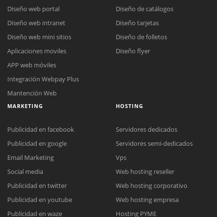
Diseño web portal
Diseño de catálogos
Diseño web intranet
Diseño tarjetas
Diseño web mini sitios
Diseño de folletos
Aplicaciones moviles
Diseño flyer
APP web móviles
Integración Webpay Plus
Mantención Web
MARKETING
HOSTING
Publicidad en facebook
Servidores dedicados
Publicidad en google
Servidores semi-dedicados
Email Marketing
Vps
Reunión online
Social media
Web hosting reseller
Nuestros ejecutivos le enviarán un correo electrónico con el enlace a
Publicidad en twitter
Web hosting corporativo
Chat Online
Meet para la reunión online.
Cotización
Publicidad en youtube
Web hosting empresa
Todos nuestros ejecutivos están fuera de línea. Complete el formulario
Publicidad en waze
Hosting PYME