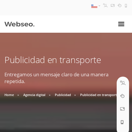
08:30 AM A 17:30 PM
ventas@webseo.cl
Publicidad en transporte
09:30 AM A 18:30 PM
soporte@webseo.cl
Entregamos un mensaje claro de una manera
repetida.
Home
Agencia digital
Publicidad
Publicidad en transporte
ABRIR TICKET