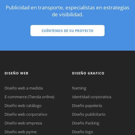
Publicidad en transporte, especialistas en estrategias
de visibilidad.
CUÉNTENOS DE SU PROYECTO
DISEÑO WEB
DISEÑO GRAFICO
Diseño web a medida
Naming
E-commerce (Tienda online)
Identidad corporativa
Diseño web catálogo
Diseño papelería
Diseño web corporativo
Diseño publicitario
Diseño web empresa
Diseño Packing
Diseño web pyme
Diseño logo