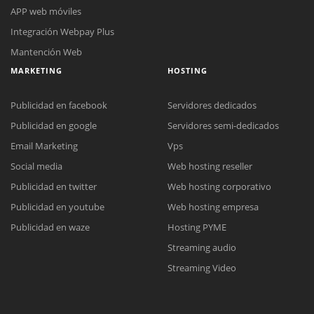
APP web móviles
Integración Webpay Plus
Mantención Web
MARKETING
HOSTING
Publicidad en facebook
Servidores dedicados
Publicidad en google
Servidores semi-dedicados
Email Marketing
Vps
Reunión online
Social media
Web hosting reseller
Nuestros ejecutivos le enviarán un correo electrónico con el enlace a
Publicidad en twitter
Web hosting corporativo
Chat Online
Meet para la reunión online.
Cotización
Publicidad en youtube
Web hosting empresa
Todos nuestros ejecutivos están fuera de línea. Complete el formulario
Publicidad en waze
Hosting PYME
para enviarnos un correo electrónico con sus datos personales.
Complete el formulario y nos contactaremos a la brevedad.
Streaming audio
Streaming Video