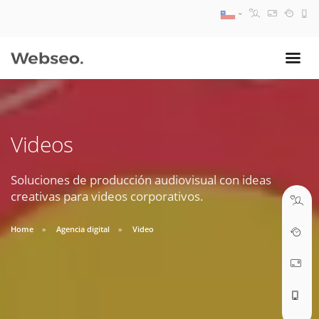
08:30 AM A 17:30 PM
ventas@webseo.cl
Videos
09:30 AM A 18:30 PM
soporte@webseo.cl
Soluciones de producción audiovisual con ideas
creativas para videos corporativos.
Home
Agencia digital
Video
ABRIR TICKET