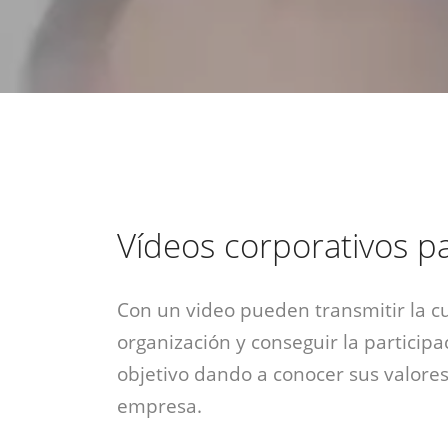
estrategia de
¡COTIZA AQUÍ!
DESDE $15 UF.
HABLAR CON EJECUTIVO
marketing digital.
DESDE $300 UF.
ASESORATE POR UN EXPERTO
Vídeos corporativos 
Con un video pueden transmitir la c
organización y conseguir la participa
objetivo dando a conocer sus valores
empresa.