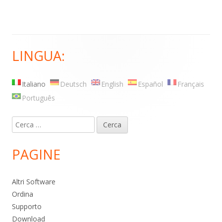
LINGUA:
Barra
laterale
Italiano
Deutsch
English
Español
Français
principale
Português
Ricerca
per:
PAGINE
Altri Software
Ordina
Supporto
Download