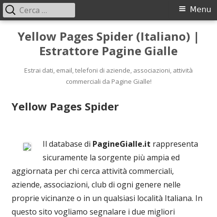
Ricerca
Menu
Menu
per:
principale
Vai
Yellow Pages Spider (Italiano) |
al
Estrattore Pagine Gialle
contenuto
Estrai dati, email, telefoni di aziende, associazioni, attività
commerciali da Pagine Gialle!
Yellow Pages Spider
Il database di
PagineGialle.it
rappresenta
sicuramente la sorgente più ampia ed
aggiornata per chi cerca attività commerciali,
aziende, associazioni, club di ogni genere nelle
proprie vicinanze o in un qualsiasi località Italiana. In
questo sito vogliamo segnalare i due migliori