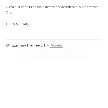
Clicca sull'icona in basso a destra per accedere al supporto via
Chat.
Terms & Privacy
Contenuto
Utilizza
Tiny Framework
•
Accedi
piè
di
pagina