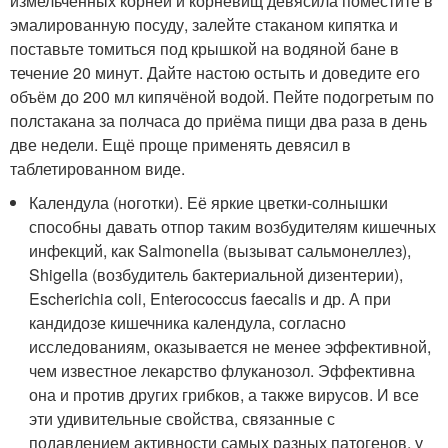
измельчённых корней и корневищ девясила поместите в
эмалированную посуду, залейте стаканом кипятка и
поставьте томиться под крышкой на водяной бане в
течение 20 минут. Дайте настою остыть и доведите его
объём до 200 мл кипячёной водой. Пейте подогретым по
полстакана за полчаса до приёма пищи два раза в день
две недели. Ещё проще применять девясил в
таблетированном виде.
Календула (ноготки). Её яркие цветки-солнышки
способны давать отпор таким возбудителям кишечных
инфекций, как Salmonella (вызыват сальмонеллез),
Shigella (возбудитель бактериальной дизентерии),
Escherichia coli, Enterococcus faecalis и др. А при
кандидозе кишечника календула, согласно
исследованиям, оказывается не менее эффективной,
чем известное лекарство флуканозол. Эффективна
она и против других грибков, а также вирусов. И все
эти удивительные свойства, связанные с
подавлением активности самых разных патогенов, у