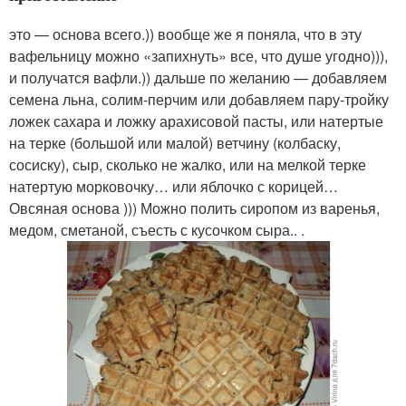
это — основа всего.)) вообще же я поняла, что в эту
вафельницу можно «запихнуть» все, что душе угодно))),
и получатся вафли.)) дальше по желанию — добавляем
семена льна, солим-перчим или добавляем пару-тройку
ложек сахара и ложку арахисовой пасты, или натертые
на терке (большой или малой) ветчину (колбаску,
сосиску), сыр, сколько не жалко, или на мелкой терке
натертую морковочку… или яблочко с корицей…
Овсяная основа ))) Можно полить сиропом из варенья,
медом, сметаной, съесть с кусочком сыра.. .