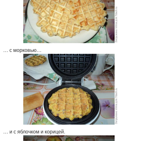
… с морковью…
… и с яблочком и корицей.